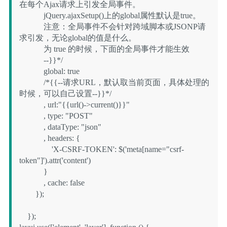
在每个Ajax请求上引发全局事件。

            jQuery.ajaxSetup()上的global属性默认是true。

            注意：全局事件不会针对跨域脚本或JSONP请
求引发，无论global的值是什么。

            为 true 的时候，下面的全局事件才能生效

            --}}*/

            global: true

            /*{{--请求URL，默认取当前页面，具体处理的
时候，可以自己设置--}}*/

            , url:"{{url()->current()}}"

            , type: "POST"

            , dataType: "json"

            , headers: {

                'X-CSRF-TOKEN': $('meta[name="csrf-
token"]').attr('content')

            }

            , cache: false

        });

    });
