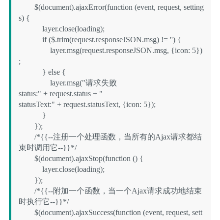
        $(document).ajaxError(function (event, request, setting
s) {

            layer.close(loading);

            if ($.trim(request.responseJSON.msg) != '') {

                layer.msg(request.responseJSON.msg, {icon: 5})
;

            } else {

                layer.msg("请求失败

status:" + request.status + "

statusText:" + request.statusText, {icon: 5});

            }

        });

        /*{{--注册一个处理函数，当所有的Ajax请求都结
束时调用它--}}*/

        $(document).ajaxStop(function () {

            layer.close(loading);

        });

        /*{{--附加一个函数，当一个Ajax请求成功地结束
时执行它--}}*/

        $(document).ajaxSuccess(function (event, request, sett