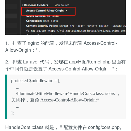
1、排查了 nginx 的配置，发现未配置 Access-Control-
Allow-Origin：* 。
2、排查 Laravel 代码，发现在 app/Http/Kernel.php 里面有
个中间件就是设置了 Access-Control-Allow-Origin：*：
protected $middleware = [

    ...

    \Illuminate\Http\Middleware\HandleCors::class, //cors ，
关闭掉，避免 Access-Control-Allow-Origin:*

    ...

];
HandleCors::class 就是，且配置文件在 config/cors.php。