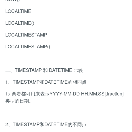
LOCALTIME
LOCALTIME()
LOCALTIMESTAMP
LOCALTIMESTAMP()
二、TIMESTAMP 和 DATETIME 比较
1、TIMESTAMP和DATETIME的相同点：
1> 两者都可用来表示YYYY-MM-DD HH:MM:SS[.fraction]
类型的日期。
2、TIMESTAMP和DATETIME的不同点：